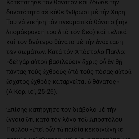
Κατεπάτησε τόν θάνατον καί ἔδωσε τήν
δυνατότητα σέ κάθε ἄνθρωοι μέ τήν Χάρη
Του νά νικήση τόν πνευματικό θάνατο (τήν
ἀπομάκρυνσή του ἀπό τόν Θεό) καί τελικά
καί τόν δεύτερο θάνατο μέ τήν ἀνάσταση
τῶν σωμάτων. Κατά τόν Ἀπόστολο Παῦλο:
«δεῖ γάρ αὐτοῦ βασιλεύειν ἄχρις οὗ ἄν θῇ
πάντας τούς ἐχθρούς ὑπό τούς πόσας αὐτοῦ.
ἔσχατος ἐχθρός καταργεῖται ὁ θάνατος»
(Α΄Κορ. ιε΄, 25-26).
Ἐπίσης κατήργησε τόν διάβολο μέ τήν
ἔννοια ὅτι κατά τόν λόγο τοῦ Ἀποστόλου
Παύλου «ἐπεὶ οὖν τὰ παιδία κεκοινώνηκε