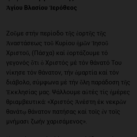
Ἁγίου Βλασίου Ἱερόθεος
Ζοῦμε στήν περίοδο τῆς ἑορτῆς τῆς
Ἀναστάσεως τοῦ Κυρίου ἡμῶν Ἰησοῦ
Χριστοῦ, (Πάσχα) καί ἑορτάζουμε τό
γεγονός ὅτι ὁ Χριστός μέ τόν θάνατό Του
νίκησε τόν θάνατον, τήν ἁμαρτία καί τόν
διάβολο, σύμφωνα μέ τήν ὅλη παράδοση τῆς
Ἐκκλησίας μας. Ψάλλουμε αὐτές τίς ἡμέρες
θριαμβευτικά: «Χριστός Ἀνέστη έκ νεκρῶν
θανάτῳ θάνατον πατήσας καί τοῖς ἐν τοῖς
μνήμασι ζωήν χαρισάμενος».