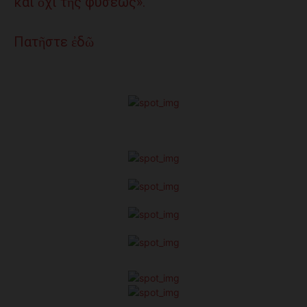
καί ὄχι τῆς φύσεως».
Πατῆστε ἐδῶ