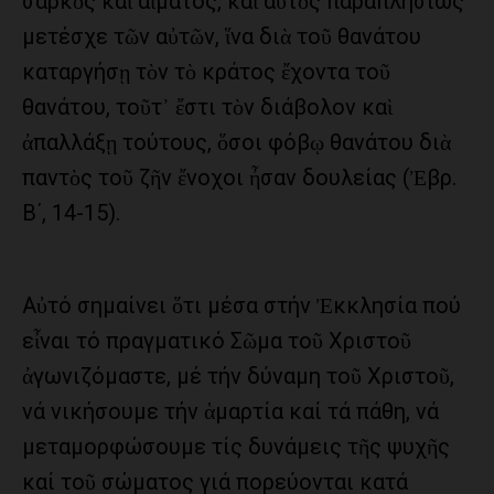
σαρκὸς καὶ αἵματος, καὶ αὐτὸς παραπλησίως
μετέσχε τῶν αὐτῶν, ἵνα διὰ τοῦ θανάτου
καταργήσῃ τὸν τὸ κράτος ἔχοντα τοῦ
θανάτου, τοῦτ᾿ ἔστι τὸν διάβολον καὶ
ἀπαλλάξῃ τούτους, ὅσοι φόβῳ θανάτου διὰ
παντὸς τοῦ ζῆν ἔνοχοι ἦσαν δουλείας (Ἐβρ.
Β΄, 14-15).
Αὐτό σημαίνει ὅτι μέσα στήν Ἐκκλησία πού
εἶναι τό πραγματικό Σῶμα τοῦ Χριστοῦ
ἀγωνιζόμαστε, μέ τήν δύναμη τοῦ Χριστοῦ,
νά νικήσουμε τήν ἁμαρτία καί τά πάθη, νά
μεταμορφώσουμε τίς δυνάμεις τῆς ψυχῆς
καί τοῦ σώματος γιά πορεύονται κατά