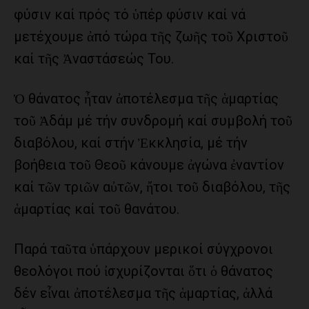
φύσιν καί πρός τό ὑπέρ φύσιν καί νά
μετέχουμε ἀπό τώρα τῆς ζωῆς τοῦ Χριστοῦ
καί τῆς Ἀναστάσεώς Του.
Ὁ θάνατος ἦταν ἀποτέλεσμα τῆς ἁμαρτίας
τοῦ Ἀδάμ μέ τήν συνδρομή καί συμβολή τοῦ
διαβόλου, καί στήν Ἐκκλησία, μέ τήν
βοήθεια τοῦ Θεοῦ κάνουμε ἀγώνα ἐναντίον
καί τῶν τριῶν αὐτῶν, ἤτοι τοῦ διαβόλου, τῆς
ἁμαρτίας καί τοῦ θανάτου.
Παρά ταῦτα ὑπάρχουν μερικοί σύγχρονοι
θεολόγοι πού ἰσχυρίζονται ὅτι ὁ θάνατος
δέν εἶναι ἀποτέλεσμα τῆς ἁμαρτίας, ἀλλά