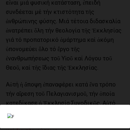
εἶναι μιά φυσική κατάσταση, ἐπειδή
συνδέεται μέ τήν κτιστότητα τῆς
ἀνθρώπινης φύσης. Μιά τέτοια διδασκαλία
ἀνατρέπει ὅλη τήν θεολογία τῆς Ἐκκλησίας
γιά τό προπατορικό ἁμάρτημα καί ἀκόμη
ὑπονομεύει ὅλο τό ἔργο τῆς
ἐνανθρωπήσεως τοῦ Υἱοῦ καί Λόγου τοῦ
Θεοῦ, καί τῆς ἴδιας τῆς Ἐκκλησίας.
Αὐτή ἡ ἄποψη ἐπαναφέρει κατά ἕνα τρόπο
τήν αἴρεση τοῦ Πελαγιανισμοῦ, τήν ὁποία
κατεδίκασε ἡ Ἐκκλησία Συνοδικῶς. Αὐτό
ἀναλύεται στό κείμενο πού ἀκολουθεῖ μέ
τίτλο:
«Ὁ θάνατος ὡς μεταπτωτικό γεγονός